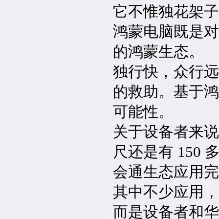
它不惟独花架子
鸿蒙电脑既是对
的鸿蒙生态。
独行快，众行远
的救助。基于鸿
可能性。
关于设备者来说
尺还是有 150
会通生态应用完
其中不少应用，
而是设备者和华