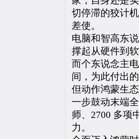
家，自身还是实
切停滞的狡计机
差使。
电脑和智高东说
撑起从硬件到软
而个东说念主电
间，为此付出的
但动作鸿蒙生态
一步鼓动末端全
师、2700 多
力。