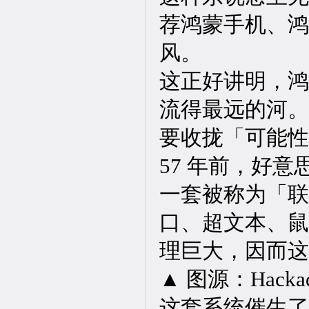
荐鸿蒙手机、鸿
风。
这正好讲明，鸿
流得最远的河。
要收拢「可能性
57 年前，好
一套被称为「联
口、超文本、鼠
理巨大，因而这
▲ 图源：Hacka
这套系统催生了