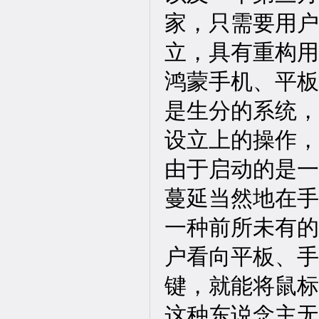
家，只需要用户
立，具有重构用
鸿蒙手机、平板
是生分的系统，
设立上的操作，
由于启动的是一
蔓延当然地在手
一种前所未有的
户看向平板、手机
键，就能将鼠标
这种东说念主无