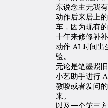
东说念主无我有
动作后来居上的
车，因为现有的
十年来修修补补
动作 AI 时间
验。
无论是笔墨照旧
小艺助手进行 A
教唆或者发问的
来。
以及一个第三方