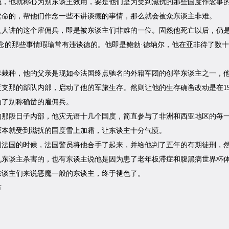
钱，他就称心为别东谈主效用，要是他们是为受到滋扰的那些国度作念事
卖命的，帮他们作念一些不讲谈德的事情，那么就会被众东谈主非难。
人人讲的这个雇佣兵，即是被东谈主们非难的一位。固然他死亡以后，仍是
作念的那些事情瑕瑜常有违谈德的。他即是鲍勃·德纳尔，他在亚非待了数
9年栽种，他的父亲是现如今法国终点驰名的外籍军团的创举东谈主之一，
支那的部队内部，启动了他的军旅生存。然则让他的生存确凿改动是在19
为了别称确凿的雇佣兵。
的那段日子内部，他灾无语十几个国度，简直参与了非洲和西亚地区的每
原本就受到滋扰的国度雪上加霜，让东谈主十分气愤。
回到法国的时候，法国警员将他合手了起来，并给他判了五年的有期徒刑，
仇东谈主杀害的，也有东谈主说他是因为患了老年板滞症和腹黑病世界杯
东谈主们来说恶魔一般的东谈主，终于褪色了。
市