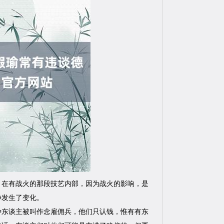
，在有战火的那段技艺内部，因为战火的影响，是
静发生了变化。
种东谈主被叫作念雇佣兵，他们只认钱，惟有有东