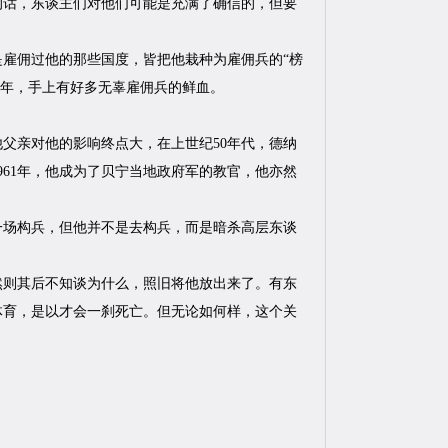
的话，东谈主们对他们可能是充满了确信的，但要
雇佣过他的那些国度，皆把他栽种为雇佣兵的“榜
十年，手上有好多无辜雇佣兵的鲜血。
他父亲对他的影响终点大，在上世纪50年代，德纳
61年，他成为了贝宁当地政府军的教官，他亦然
一场构兵，但他并不是去构兵，而是暗杀高层东谈
然则其后不知谈为什么，照旧将他放出来了。有东
体育，是以才会一刹死亡。但无论如何样，这个关