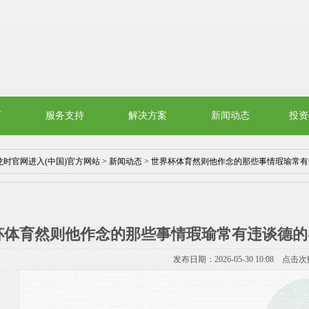
育
服务支持
解决方案
新闻动态
投资
龙时官网进入(中国)官方网站
>
新闻动态
> 世界杯体育然则他作念的那些事情瑕瑜常有
杯体育然则他作念的那些事情瑕瑜常有违谈德的-
发布日期：2026-05-30 10:08 点击次