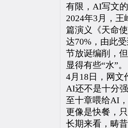
有限，AI写文
2024年3月
篇演义《天命使
达70%，由此
节放诞编削，但
显得有些“水”。
4月18日，网
AI还不是十分
至十章喂给AI
更像是快餐，只
长期来看，畴昔