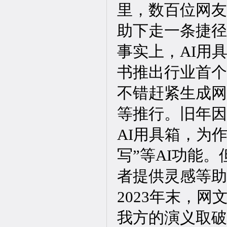
里，数百位网友
助下走一条捷径
事实上，AI用
书推出行业首个
不错赶紧生成网
等推行。旧年因
AI用具箱，为作
写”等AI功能
者提供灵感等助
2023年末，网
我方的演义取破