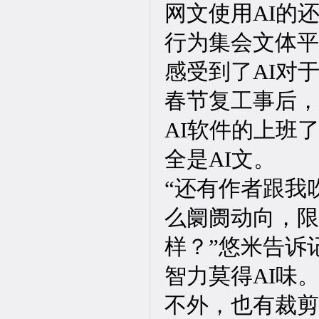
网文使用AI的
行为集会文体平
感受到了AI对
春节复工事后，
AI软件的上班
全是AI文。
“还有作者跟我
么阛阓动向，限
样？”悠米告诉
智力莫得AI味
不外，也有裁剪