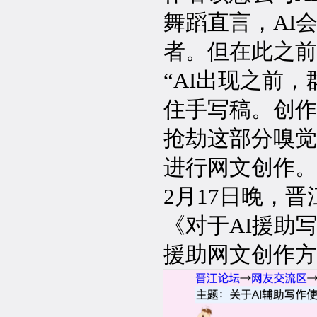
舞蹈直言，AI
者。但在此之前
“AI出现之前
住手写稿。创作
抢劫这部分嗅觉
进行网文创作。
2月17日晚，晋
《对于AI援助
援助网文创作方