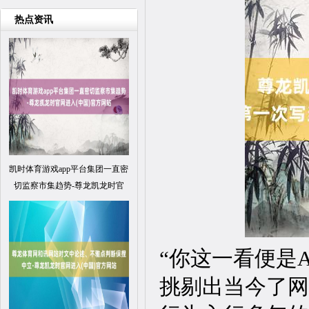
热点资讯
凯时体育游戏app平台集团一直密
切监察市集趋势-尊龙凯龙时官
“你这一看便是
挑剔出当今了网