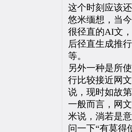
这个时刻应该还
悠米缅想，当今
很径直的AI文，
后径直生成推行
等。
另外一种是所使
行比较接近网文
说，现时如故第
一般而言，网文
米说，淌若是意
问一下“有莫得